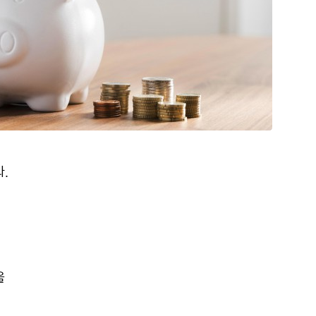
서
.
을