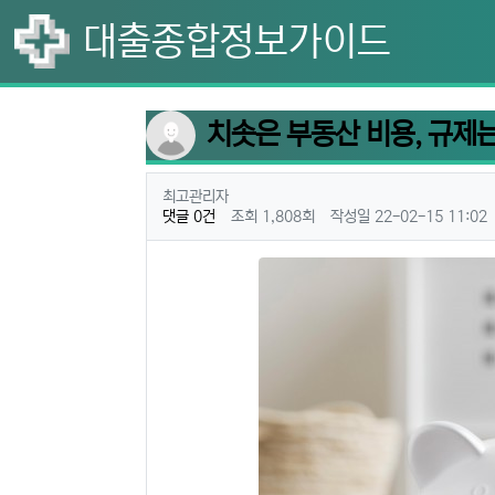
대출종합정보가이드
치솟은 부동산 비용, 규제
작성자 정보
최고관리자
컨텐츠 정보
댓글 0건
조회 1,808회
작성일 22-02-15 11:02
본문