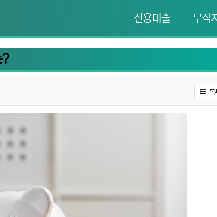
신용대출
무직
는?
목