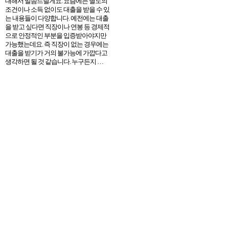
대해서 말씀드릴게요. 요즘에는 별도의
조건이나 소득 없이도 대출을 받을 수 있
는 내용들이 다양합니다. 예전에는 대출
을 받고 싶다면 직장이나 연봉 등 경제적
으로 안정적인 부분을 입증받아야지만
가능했는데요. 즉 직장이 없는 경우에는
대출을 받기가 거의 불가능에 가깝다고
생각하면 될 것 같습니다. 누구든지 …