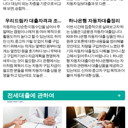
니다. 대상이 되는 차종을 기준으로 비교
자동차 담보대출과 또 다른 …
해 보면, 승합차 …
우리드림카 대출자격과 조건
하나은행 자동차대출정리
자동차는 단순한 이동수단을 넘어서 주
이번 시간에 집중적으로 살펴보고자 하
말에는 캠핑이나 레저 등 여러 목적으로
는 상품은 1금융권 자동차 대출입니다.
활용도까지 높다고 할 수 있는데요. 하지
KEB 하나은행 자동차 대출 상품인 하나
만 신차, 중고차 가릴 것 없이 차를 구입
원큐 오토론에 대한 내용들을 정리해볼
하기 위해서는 적게는 몇백만 원부터 많
것인데요. 차량을 구입하면서 느꼈던 후
게는 몇천만 원을 호가하다 보니 무턱대
기와 자동차 대출 팁도 다뤄볼 것이니 참
고 구입하기보다 자금계획을 현명하게
고해서 읽어주시기 바랍니다. 1. 하나은
세우시는 것이 필요합니다. 은행에서는
행 자동차 대출이란 하나은행에서는 자
이처럼 목독이 드는 자동차 구입 자금이
동차와 관련해서 대출상품을 제공하고
필요한 분들을 위해 자동차 대출 상품 운
있는데요. 신차와 중고차 구입 목적과 더
영을 하고 있는데요. 오늘은 …
불어 자동차 대환 상품,…
전세대출에 관하여