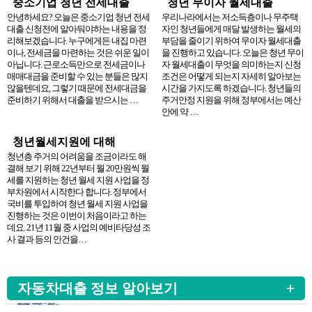
중소기업 청년 전세대출
청년 무이자 월세대출
안녕하세요? 오늘은 중소기업 청년 전세
우리나라에서는 저소득층이나 무주택
대출 신청전에 알아둬야하는 내용을 정
자인 청년들에게 매달 발생하는 월세의
리해보겠습니다. 누구에게든 내집 마련
부담을 줄이기 위하여 무이자 월세대출
이나, 전세금을 마련하는 것은 쉬운 일이
을 진행하고 있습니다. 오늘은 청년 무이
아닙니다. 근로소득만으로 전세금이나
자 월세대출이 무엇을 의미하는지 신청
매매대금을 준비할 수 있는 분들은 많지
조건은 어떻게 되는지 자세히 알아보는
않을텐데요, 그렇기 때문에 전세대금을
시간을 가지도록 하겠습니다. 청년들의
준비하기 위해서 대출을 받으시는 …
주거안정 지원을 위해 정부에서는 예산
안에 약 …
청년월세지원에 대해
청년층 주거의 어려움을 조금이라도 해
결해 보기 위해 22년부터 월 20만원씩 월
세를 지원하는 청년 월세 지원 사업을 정
부차원에서 시작한다 합니다. 정부에서
국비를 투입하여 청년 월세 지원 사업을
진행하는 것은 이번이 처음이라고 하는
데요. 21년 11월 중 사업의 예비타당성 조
사 결과 등의 안건을…
자동차대출 정보 알아보기