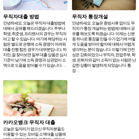
무직자대출 방법
무직자 통장개설
안녕하세요. 오늘은 무직자 대출방법에
안녕하세요. 오늘은 증빙서류 없이도 무
대해서 공유를 해드리겠습니다. 주부나
직자가 통장 개설하는 방법에 대해서 공
학생, 취준생, 프리랜서의 경우는 무직자
유를 해보도록 하겠습니다. 이제는 신분
라고 할 수 있습니다. 여기에 해당하는 사
증 하나로 통장을 만들 수가 없기에 어떻
람은 별도로 은행에 소득 증명이 어려워
게 도움을 받아야 할지에 대해서 어렵게
대출 진행 힘든 경우가 대부분입니다. 하
생각하는 분이 많습니다. 이렇기에 안전
지만, 잘 찾아보면 일부 대출 상품은 심사
성은 강화되었으나 무직자, 전업주부, 학
기준이 낮기에 소득 증명과 상관없이 소
생, 은퇴자와 같이 소득이 없는 사람은 난
액으로 도움을 받아볼 수가 있습니다.…
감한 상황이 발생하게 되었습니다. 통
장…
카카오뱅크 무직자 대출
오늘은 일자리가 없으신 무직자분들도
이용할 수 있는 모바일 소액대출 상품에