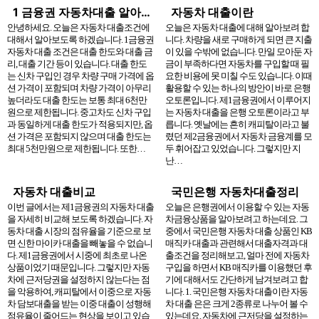
1 금융권 자동차대출 알아보기
자동차 대출이란
안녕하세요. 오늘은 자동차 대출조건에
오늘은 자동차 대출에 대해 알아보려 합
대해서 알아보도록 하겠습니다. 1금융권
니다. 차량을 새로 구매하게 되면 큰 지출
자동차 대출 조건은 대출 한도와 대출 금
이 있을 수밖에 없습니다. 만일 모아둔 자
리, 대출 기간 등이 있습니다. 대출 한도
금이 부족하다면 자동차를 구입할 때 필
는 신차 구입인 경우 차량 구매 가격에 옵
요한 비용에 못 미칠 수도 있습니다. 이때
션 가격이 포함되며 차량 가격이 아무리
활용할 수 있는 하나의 방안이 바로 은행
높더라도 대출 한도는 보통 최대 6천만
오토론입니다. 제1금융권에서 이루어지
원으로 제한됩니다. 중고차도 신차 구입
는 자동차 대출을 은행 오토론이라고 부
과 동일하게 대출 한도가 적용되지만, 옵
릅니다. 옛날에는 흔히 캐피탈이라고 불
션 가격은 포함되지 않으며 대출 한도는
렸던 제2금융권에서 자동차 금융계를 모
최대 5천만원으로 제한됩니다. 또한…
두 휘어잡고 있었습니다. 그렇지만 지
난…
자동차 대출비교
국민은행 자동차대출정리
이번 글에서는 제1금융권의 자동차 대출
오늘은 은행권에서 이용할 수 있는 자동
을 자세히 비교해 보도록 하겠습니다. 자
차금융상품을 알아보려고 하는데요. 그
동차 대출 시장의 점유율을 기준으로 보
중에서 국민은행 자동차 대출 상품인 KB
면 신한 마이카 대출을 빼놓을 수 없습니
매직카 대출과 관련해서 대출자격과 대
다. 제1금융권에서 시중에 최초로 나온
출조건을 정리해보고, 얼마 전에 자동차
상품이었기 때문입니다. 그렇지만 자동
구입을 하면서 KB 매직카를 이용했던 후
차에 근저당권을 설정하지 않는다는 점
기에 대해서도 간단하게 남겨보려고 합
을 악용하여, 캐피탈에서 이중으로 자동
니다. 1. 국민은행 자동차 대출이란 자동
차 담보대출을 받는 이중 대출이 성행해
차 대출 은은 크게 2종류로 나누어 볼 수
점유율이 줄어드는 현상을 보이고 있습
있는데요. 자동차에 근저당을 설정하는