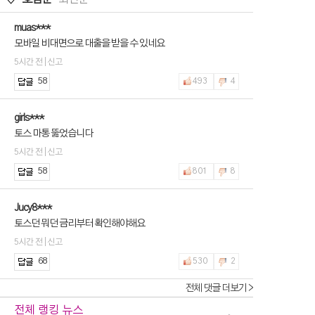
muas***
모바일 비대면으로 대출을 받을 수 있네요
5시간 전 | 신고
58
493
4
girls***
토스 마통 뚫었습니다
5시간 전 | 신고
58
801
8
Jucy8***
토스던 뭐던 금리부터 확인해야해요
5시간 전 | 신고
68
530
2
전체 댓글 더보기 >
전체 랭킹 뉴스