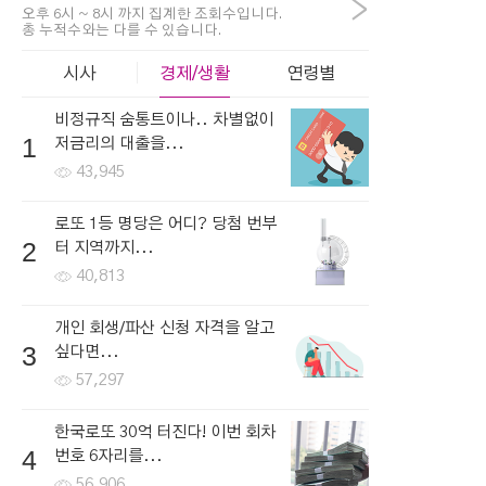
>
오후 6시 ~ 8시 까지 집계한 조회수입니다.
총 누적수와는 다를 수 있습니다.
시사
경제/생활
연령별
비정규직 숨통트이나.. 차별없이
1
저금리의 대출을...
43,945
로또 1등 명당은 어디? 당첨 번부
2
터 지역까지...
40,813
개인 회생/파산 신청 자격을 알고
3
싶다면...
57,297
한국로또 30억 터진다! 이번 회차
4
번호 6자리를...
56,906