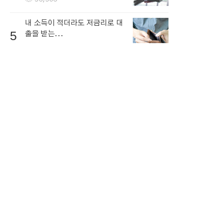
내 소득이 적더라도 저금리로 대
5
출을 받는...
64,554
뉴스토픽
뉴스
연예ㆍ스포츠
1
가상 화폐에 대한 전망
NEW
2
함께 복용하면 독이되는 영양제
NEW
3
세계 인플레이션 공포
NEW
4
뉴스 콘텐츠 저작권 고지
NEW
5
달러 환율 증가
NEW