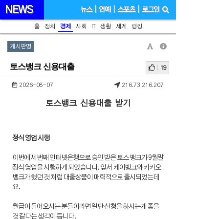
NEWS
뉴스
|
연예
|
스포츠
|
로그인
홈
정치
경제
사회
IT
생활
세계
랭킹
게시판명
토스뱅크 신용대출
19
2026-08-07
216.73.216.207
토스뱅크 신용대출 받기
정식 영업 시행
이번에 세번째 인터넷은행으로 승인 받은 토스 뱅크가 9월말
정식 영업을 시행하게 되었습니다. 앞서 케이뱅크와 카카오
뱅크가 했던 것 처럼 대출상품이 매력적으로 출시되었는데
요.
월급이 들어오시는 분들이라면 일단 신청을 하시는게 좋을
것 같다는 생각이 듭니다.